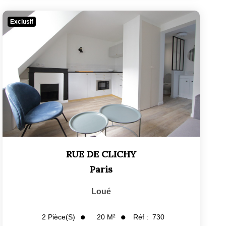
Exclusif
RUE DE CLICHY
Paris
Loué
20
M²
Réf :
730
2
Pièce(s)