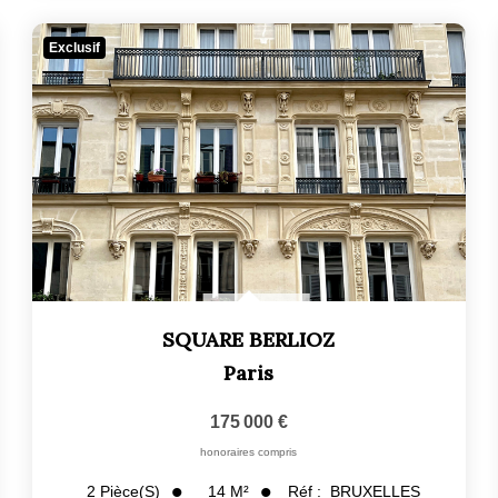
Exclusif
SQUARE BERLIOZ
Paris
175 000 €
honoraires compris
14
M²
Réf :
BRUXELLES
2
Pièce(s)