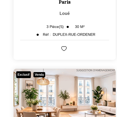
Paris
Loué
30
M²
3
Pièce(s)
Réf :
DUPLEX-RUE-ORDENER
Exclusif
Vendu