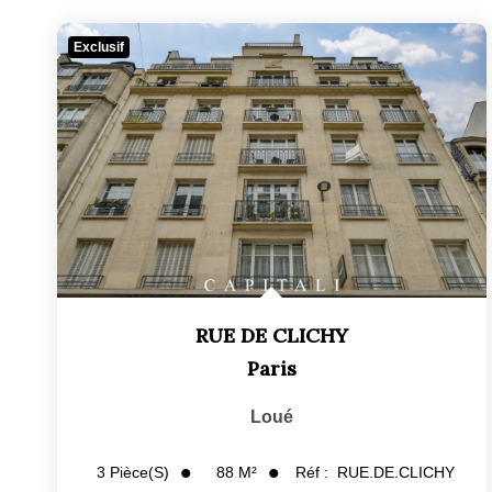
Exclusif
RUE DE CLICHY
Paris
Loué
88
M²
Réf :
RUE.DE.CLICHY
3
Pièce(s)