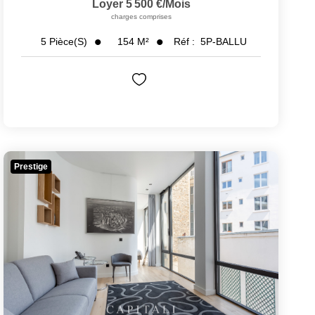
Loyer 5 500 €/mois
charges comprises
154
M²
Réf :
5P-BALLU
5
Pièce(s)
Prestige