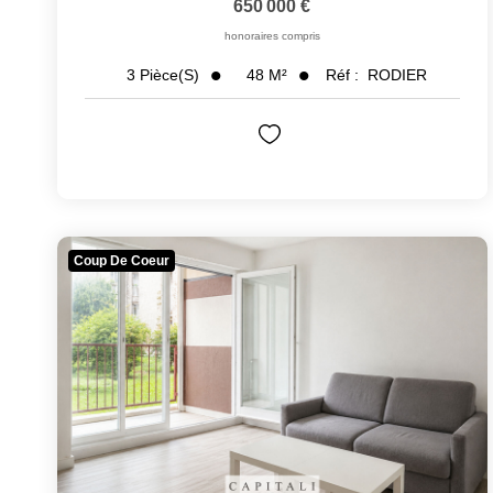
650 000 €
honoraires compris
48
M²
Réf :
RODIER
3
Pièce(s)
Coup De Coeur