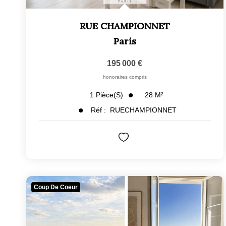
RUE CHAMPIONNET
Paris
195 000 €
honoraires compris
28
M²
1
Pièce(s)
Réf :
RUECHAMPIONNET
Coup De Coeur