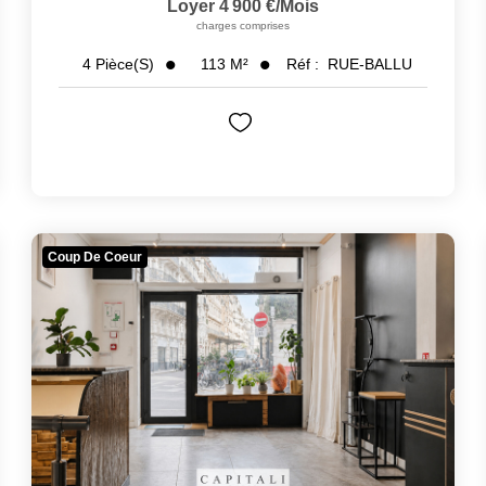
Loyer 4 900 €/mois
charges comprises
113
M²
Réf :
RUE-BALLU
4
Pièce(s)
Coup De Coeur