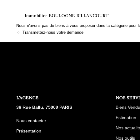
Immobilier BOULOGNE BILLANCOURT
Nous n'avons pas de biens à vous proposer dans la catégorie pour le
Transmettez-nous votre demande
L'AGENCE
NOS SERV
36 Rue Ballu, 75009 PARIS
Biens Vend
Estimation
Nous contacter
Nos actualit
Présentation
Nos outils