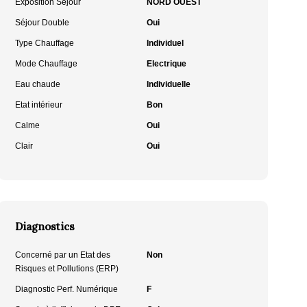
Exposition Séjour
NORD OUEST
Séjour Double
Oui
Type Chauffage
Individuel
Mode Chauffage
Electrique
Eau chaude
Individuelle
Etat intérieur
Bon
Calme
Oui
Clair
Oui
Diagnostics
Concerné par un Etat des
Non
Risques et Pollutions (ERP)
Diagnostic Perf. Numérique
F