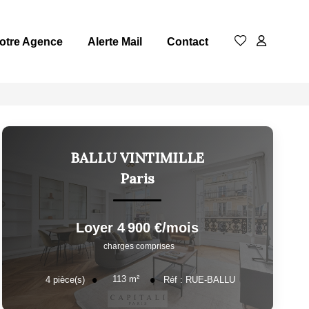
otre Agence
Alerte Mail
Contact
BALLU VINTIMILLE
Paris
Loyer 4 900 €/mois
charges comprises
113
m²
4
pièce(s)
Réf :
RUE-BALLU