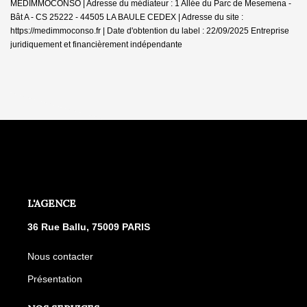
MEDIMMOCONSO | Adresse du médiateur : 1 Allée du Parc de Mesemena -
Bât A - CS 25222 - 44505 LA BAULE CEDEX | Adresse du site :
https://medimmoconso.fr
| Date d'obtention du label : 22/09/2025
Entreprise
juridiquement et financièrement indépendante
L'AGENCE
36 Rue Ballu, 75009 PARIS
Nous contacter
Présentation