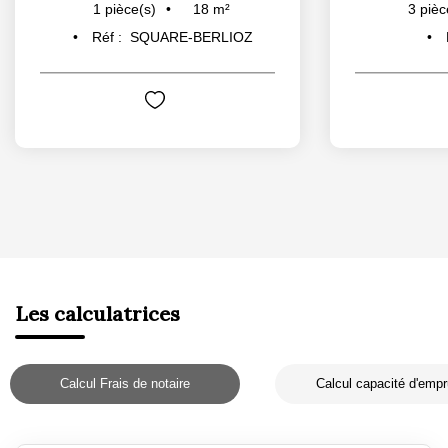
18
m²
1
pièce(s)
3
pièc
Réf :
SQUARE-BERLIOZ
Les calculatrices
Calcul Frais de notaire
Calcul capacité d'empr