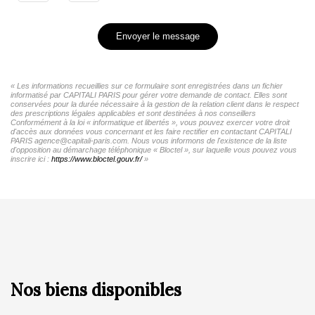
Envoyer le message
« Les informations recueillies sur ce formulaire sont enregistrées dans un fichier
informatisé par CAPITALI PARIS pour gérer votre demande de contact. Elles sont
conservées pour la durée nécessaire à la gestion de la relation client dans le respect
des prescriptions légales applicables et sont destinées à nos conseillers
Conformément à la loi « informatique et libertés », vous pouvez exercer votre droit
d'accès aux données vous concernant et les faire rectifier en contactant CAPITALI
PARIS agence@capitali-paris.com. Nous vous informons de l'existence de la liste
d'opposition au démarchage téléphonique « Bloctel », sur laquelle vous pouvez vous
inscrire ici :
https://www.bloctel.gouv.fr/
»