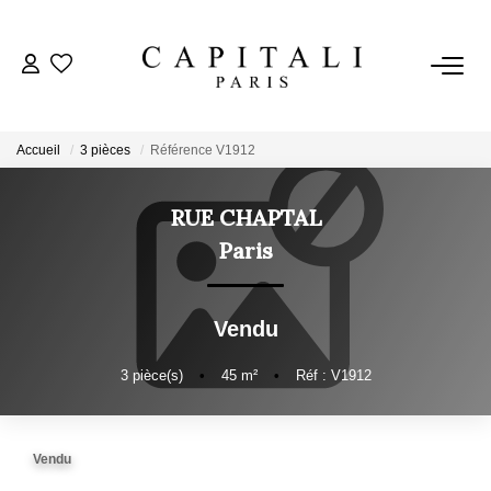
ACHETER
Accueil
3 pièces
Référence V1912
LOUER
RUE CHAPTAL
ESTIMER
Paris
FAIRE GÉRER
Vendu
NOTRE AGENCE
3
pièce(s)
•
45
m²
•
Réf : V1912
Qui Sommes-Nous
Vendu
Nos Valeurs