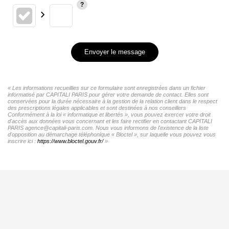
Envoyer le message
« Les informations recueillies sur ce formulaire sont enregistrées dans un fichier
informatisé par CAPITALI PARIS pour gérer votre demande de contact. Elles sont
conservées pour la durée nécessaire à la gestion de la relation client dans le respect
des prescriptions légales applicables et sont destinées à nos conseillers
Conformément à la loi « informatique et libertés », vous pouvez exercer votre droit
d'accès aux données vous concernant et les faire rectifier en contactant CAPITALI
PARIS agence@capitali-paris.com. Nous vous informons de l'existence de la liste
d'opposition au démarchage téléphonique « Bloctel », sur laquelle vous pouvez vous
inscrire ici :
https://www.bloctel.gouv.fr/
»