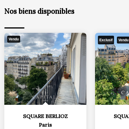
Vendu
Exclusif
Vendu
SQUARE BERLIOZ
SQUA
Paris