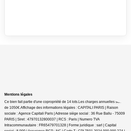
Mentions légales
Ce bien fait partie d'une copropriété de 14 lots.Les charges annuelles sont
de 1050€.
Affichage des informations légales : CAPITALI PARIS | Raison
sociale : Agence Capitali Paris | Adresse siège social : 36 Rue Ballu - 75009
PARIS | Siret : 47970132800037 | RCS : Paris | Numero TVA
Intracommunautaire : FR65479701328 | Forme juridique : sarl | Capital
social : 8 000 | Assurance RCP : NC |
Carte T : CPI 7501 2024 000 000 274 |