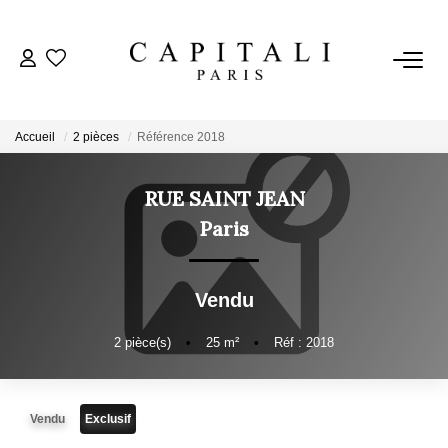
ACHETER
Accueil
2 pièces
Référence 2018
LOUER
RUE SAINT JEAN
ESTIMER
Paris
FAIRE GÉRER
Vendu
NOTRE AGENCE
2
pièce(s)
•
25
m²
•
Réf : 2018
Qui Sommes-Nous
Vendu
Exclusif
Nos Valeurs