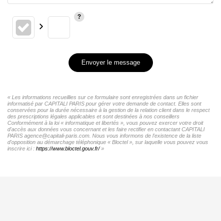
Envoyer le message
« Les informations recueillies sur ce formulaire sont enregistrées dans un fichier
informatisé par CAPITALI PARIS pour gérer votre demande de contact. Elles sont
conservées pour la durée nécessaire à la gestion de la relation client dans le respect
des prescriptions légales applicables et sont destinées à nos conseillers
Conformément à la loi « informatique et libertés », vous pouvez exercer votre droit
d'accès aux données vous concernant et les faire rectifier en contactant CAPITALI
PARIS agence@capitali-paris.com. Nous vous informons de l'existence de la liste
d'opposition au démarchage téléphonique « Bloctel », sur laquelle vous pouvez vous
inscrire ici :
https://www.bloctel.gouv.fr/
»