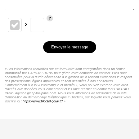
Envoyer le message
« Les informations recueillies sur ce formulaire sont enregistrées dans un fichier
informatisé par CAPITALI PARIS pour gérer votre demande de contact. Elles sont
conservées pour la durée nécessaire à la gestion de la relation client dans le respect
des prescriptions légales applicables et sont destinées à nos conseillers
Conformément à la loi « informatique et libertés », vous pouvez exercer votre droit
d'accès aux données vous concernant et les faire rectifier en contactant CAPITALI
PARIS agence@capitali-paris.com. Nous vous informons de l'existence de la liste
d'opposition au démarchage téléphonique « Bloctel », sur laquelle vous pouvez vous
inscrire ici :
https://www.bloctel.gouv.fr/
»