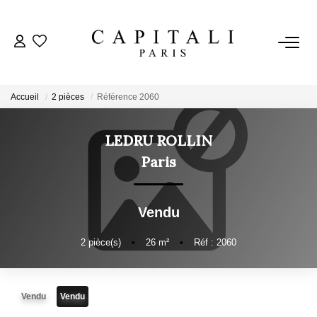
ACHETER
Accueil
2 pièces
Référence 2060
LOUER
LEDRU ROLLIN
ESTIMER
Paris
FAIRE GÉRER
Vendu
NOTRE AGENCE
2
pièce(s)
•
26
m²
•
Réf : 2060
Qui Sommes-Nous
Vendu
Vendu
Nos Valeurs