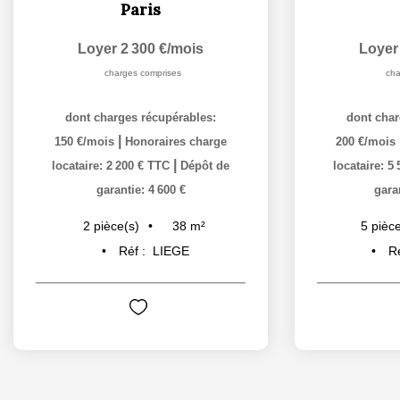
Paris
Loyer 2 300 €/mois
Loyer
charges comprises
cha
dont charges récupérables:
dont char
|
150 €/mois
Honoraires charge
200 €/mois
|
locataire: 2 200 € TTC
Dépôt de
locataire: 5
garantie: 4 600 €
gara
38
m²
2
pièce(s)
5
pièce
Réf :
LIEGE
R