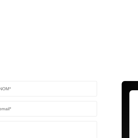
NOM*
email*