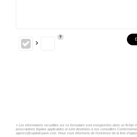
E
« Les informations recueillies sur ce formulaire sont enregistrées dans un fichie
prescriptions légales applicables et sont destinées à nos conseillers Conformémen
agence@capitali-paris.com. Nous vous informons de l'existence de la liste d'oppos