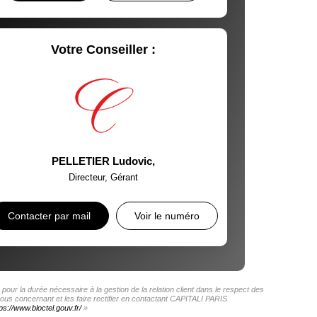
Votre Conseiller :
PELLETIER Ludovic
,
Directeur, Gérant
Contacter par mail
Voir le numéro
our la durée nécessaire à la gestion de la relation client dans le respect des
vous concernant et les faire rectifier en contactant CAPITALI PARIS
ps://www.bloctel.gouv.fr/
»