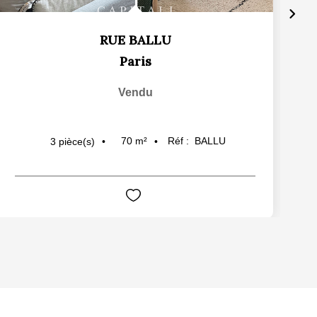
RUE BALLU
Paris
Vendu
70
m²
Réf :
BALLU
3
pièce(s)