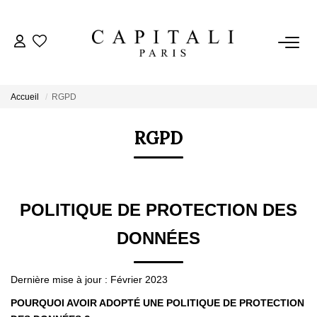
ACHETER
Accueil
RGPD
LOUER
RGPD
ESTIMER
FAIRE GÉRER
POLITIQUE DE PROTECTION DES
DONNÉES
NOTRE AGENCE
Qui Sommes-Nous
Dernière mise à jour : Février 2023
Nos Valeurs
POURQUOI AVOIR ADOPTÉ UNE POLITIQUE DE PROTECTION